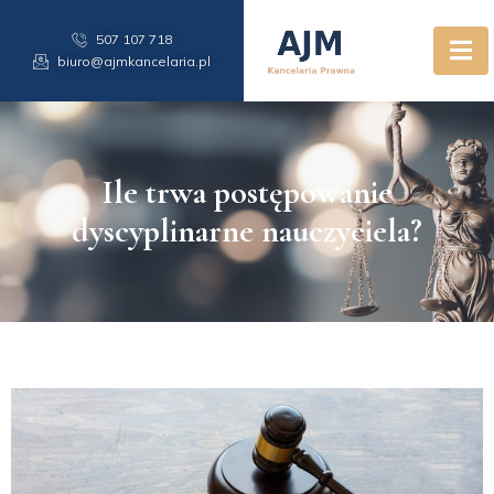
507 107 718
biuro@ajmkancelaria.pl
Ile trwa postępowanie
dyscyplinarne nauczyciela?