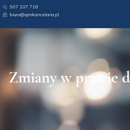
507 107 718
biuro@ajmkancelaria.pl
Zmiany w prawie do