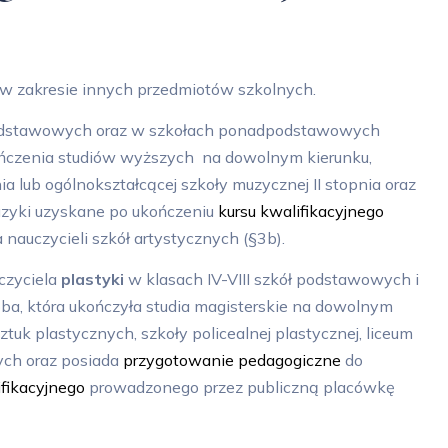
 w zakresie innych przedmiotów szkolnych.
ł podstawowych oraz w szkołach ponadpodstawowych
kończenia studiów wyższych na dowolnym kierunku,
a lub ogólnokształcącej szkoły muzycznej II stopnia oraz
zyki uzyskane po ukończeniu
kursu kwalifikacyjnego
auczycieli szkół artystycznych (§3b).
czyciela
plastyki
w klasach IV-VIII szkół podstawowych i
oba, która ukończyła studia magisterskie na dowolnym
tuk plastycznych, szkoły policealnej plastycznej, liceum
nych oraz posiada
przygotowanie pedagogiczne
do
ifikacyjnego
prowadzonego przez publiczną placówkę