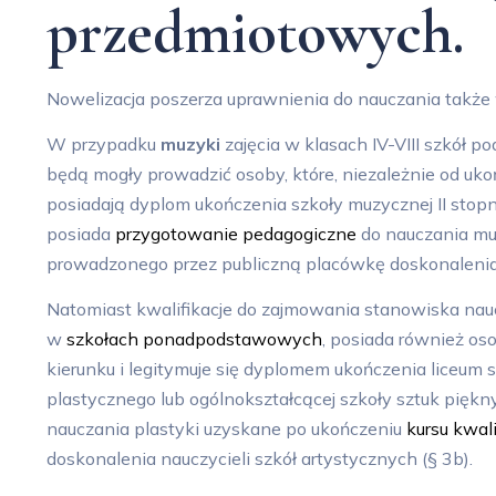
przedmiotowych.
Nowelizacja poszerza uprawnienia do nauczania także
W przypadku
muzyki
zajęcia w klasach IV-VIII szkó
będą mogły prowadzić osoby, które, niezależnie od u
posiadają dyplom ukończenia szkoły muzycznej II stopni
posiada
przygotowanie pedagogiczne
do nauczania mu
prowadzonego przez publiczną placówkę doskonalenia n
Natomiast kwalifikacje do zajmowania stanowiska nau
w
szkołach ponadpodstawowych
, posiada również os
kierunku i legitymuje się dyplomem ukończenia liceum sz
plastycznego lub ogólnokształcącej szkoły sztuk pięk
nauczania plastyki uzyskane po ukończeniu
kursu kwal
doskonalenia nauczycieli szkół artystycznych (§ 3b).