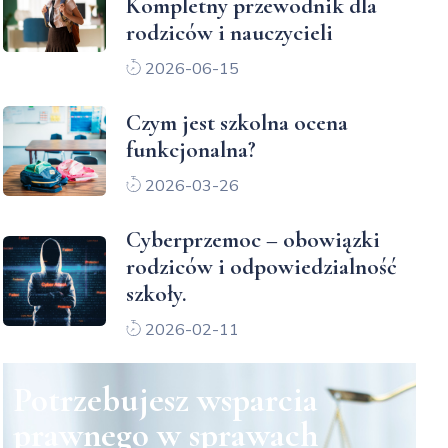
Kompletny przewodnik dla
rodziców i nauczycieli
2026-06-15
Czym jest szkolna ocena
funkcjonalna?
2026-03-26
Cyberprzemoc – obowiązki
rodziców i odpowiedzialność
szkoły.
2026-02-11
Potrzebujesz wsparcia
prawnego w sprawach