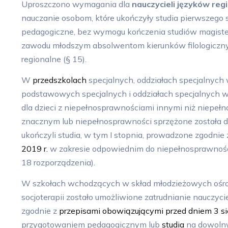
Uproszczono wymagania dla
nauczycieli języków reg
nauczanie osobom, które ukończyły studia pierwszego 
pedagogiczne, bez wymogu kończenia studiów magister
zawodu młodszym absolwentom kierunków filologiczny
regionalne (§ 15).
W
przedszkolach
specjalnych, oddziałach specjalnych
podstawowych specjalnych i oddziałach specjalnych w
dla dzieci z niepełnosprawnościami innymi niż niepe
znacznym lub niepełnosprawności sprzężone została do
ukończyli studia, w tym I stopnia, prowadzone zgodnie
2019 r.
w zakresie odpowiednim do niepełnosprawnośc
18 rozporządzenia).
W szkołach wchodzących w skład młodzieżowych oś
socjoterapii zostało umożliwione zatrudnianie nauczycie
zgodnie z
przepisami obowiązującymi przed dniem 3 si
przygotowaniem pedagogicznym lub
studia
na dowolny