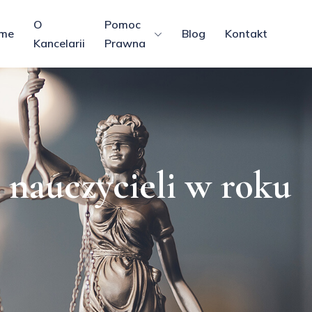
O
Pomoc
me
Blog
Kontakt
Kancelarii
Prawna
 nauczycieli w roku