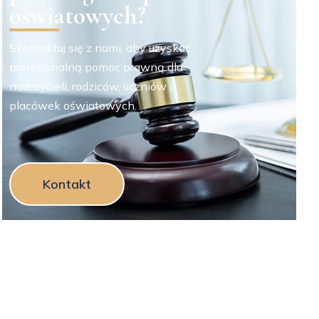
oświatowych?
Skontaktuj się z nami, aby uzyskać
profesjonalną pomoc prawną dla
nauczycieli, rodziców, uczniów i
placówek oświatowych.
Kontakt